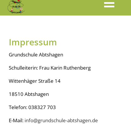
Togg
Home
Navi
Impressum
unsere Schule
Grundschule Abtshagen
Schulkonzept
Schulleiterin: Frau Karin Ruthenberg
monatliche Aktionen
Wittenhäger Straße 14
18510 Abtshagen
Kontakt
Telefon: 038327 703
Förderverein
E-Mail:
info@grundschule-abtshagen.de